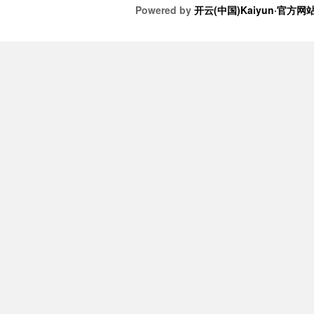
Powered by
开云(中国)Kaiyun·官方