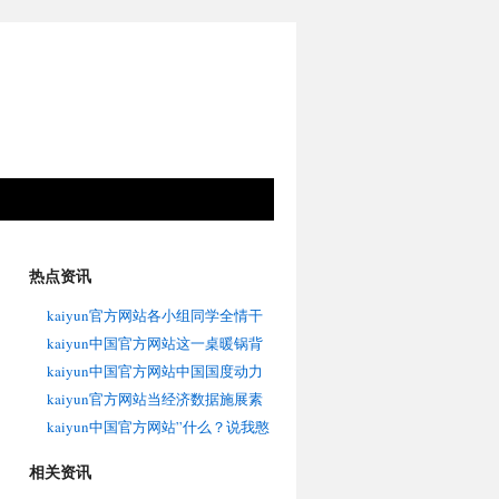
热点资讯
kaiyun官方网站各小组同学全情干
涉、默契配合-开云(中国)Kaiyun·官
kaiyun中国官方网站这一桌暖锅背
方
后藏着一个开心扫尾的故事-开云(中
kaiyun中国官方网站中国国度动力
国)Kai
局副局长何洋在致辞中夸耀-开云(中
kaiyun官方网站当经济数据施展素
国)Kai
雅时-开云(中国)Kaiyun·官方网站-科
kaiyun中国官方网站”什么？说我憨
厚？你骂谁呢？这皆什么世说念了-
相关资讯
开云(中国