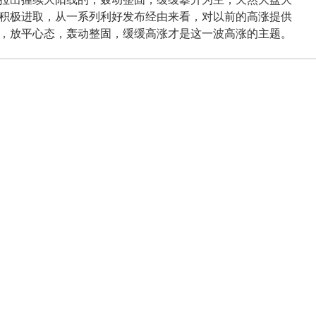
积极进取，从一系列利好发布经由来看，对以前的高涨提供
，放平心态，轰动整固，缓缓高涨才是这一波高涨的主题。