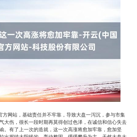
yun官方网站，基础责任并不牢靠，导致大盘一泻沉，参与市集
气大伤，很长一段时期再莫得创过色泽，在诚信和信心失去
谕。有了上一次的造就，这一次高涨将愈加牢靠，愈加坚
拉出握续大阳线的，轰动整固，缓缓攀升为主，天然大盘大