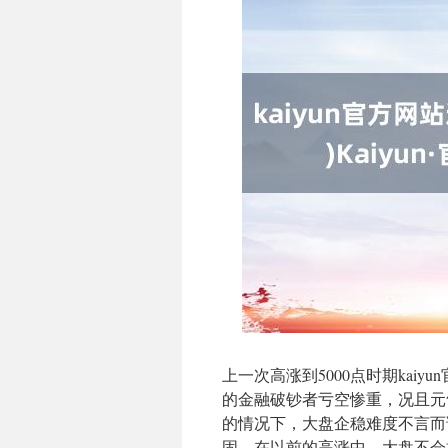
上一次高涨到5000点时期kai
的金融破钞者亏空惨重，况且元
的情况下，大盘企稳难度不言而
固，在以前的高涨中，大盘不会