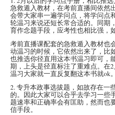
1. 2月以后的学问点手册，相比推
急救遁入教材，在考前直播间依然
会带大家串一遍学问点，将学问点
轮温习来说还短长常合适的。同期
育作念题手段，应考性也相比强，
考前直播课配套的急救遁入教材也
动温习的时候，它依然出来了，比如
也推选你径直用这本书温习即可，
期，上头是径直标注了重难点。在2
温习大家就一直反复翻这本书就ok
2. 专升本政事选拔题，如故存在一
的。因此大家可以合乎去学习一些
题速率和正确率会有匡助，然而也
信手段。