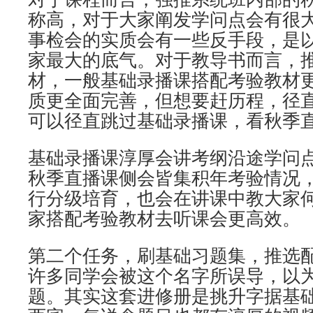
称高，对于大家阐发学问点会有很
事检会的实质会有一些反手段，是
家最大的底气。对于教导书而言，
材，一般基础录播课搭配考验教材
质更全面完善，但想要赶历程，径
可以径直跳过基础录播课，看秋季
基础录播课淳厚会讲考纲沿途学问
秋季直播课侧会皆集积年考验情况
行分级培育，也会在讲课中教大家
家搭配考验教材去听课会更高效。
第二个任务，刷基础习题集，推选
许多同学会被这个名字所误导，以
题。其实这套进修册是挑升字据基