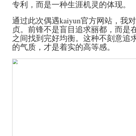
专利，而是一种生涯机灵的体现。
通过此次偶遇kaiyun官方网站，
贞。前锋不是盲目追求丽都，而是
之间找到完好均衡。这种不刻意追
的气质，才是着实的高等感。