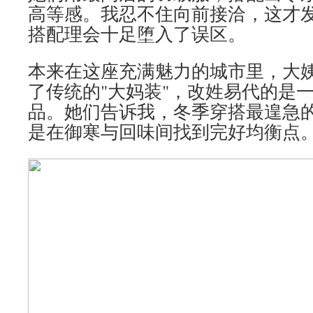
高等感。我忍不住向前接洽，这才
搭配理会十足堕入了误区。
本来在这座充满魅力的城市里，大
了传统的"大妈装"，改姓易代的是
品。她们告诉我，冬季穿搭最遑急
是在御寒与回味间找到完好均衡点