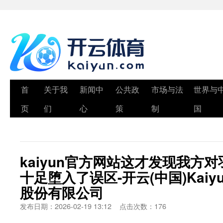
首
关于我
新闻中
公共政
市场与法
世界与
页
们
心
策
制
国
kaiyun官方网站这才发现我方
十足堕入了误区-开云(中国)Kaiy
股份有限公司
发布日期：2026-02-19 13:12 点击次数：176