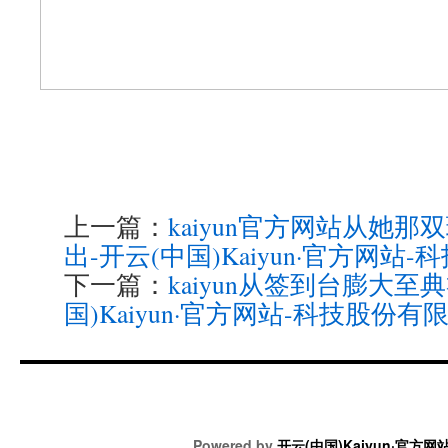
上一篇：
kaiyun官方网站从她
出-开云(中国)Kaiyun·官方网站
下一篇：
kaiyun从签到台膨大至
国)Kaiyun·官方网站-科技股份有
Powered by
开云(中国)Kaiyun·官方