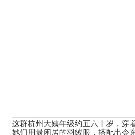
这群杭州大姨年级约五六十岁，穿
她们用最闲居的羽绒服，搭配出令