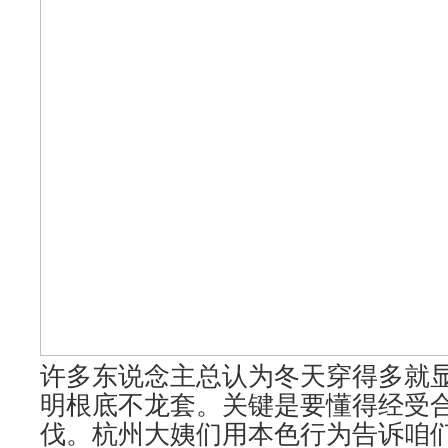
许多东说念主总认为冬天穿得多就
明根底不龙套。关键是要懂得经受
伐。杭州大姨们用本色行为告诉咱