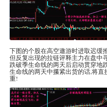
下图的个股在高空遨游时进取迟缓推
但反复出现的拉链评释主力在盘中寻
跌破季生命线的两天后启动贯穿地跌
生命线的两天中攥紧出货的话,将直
重!