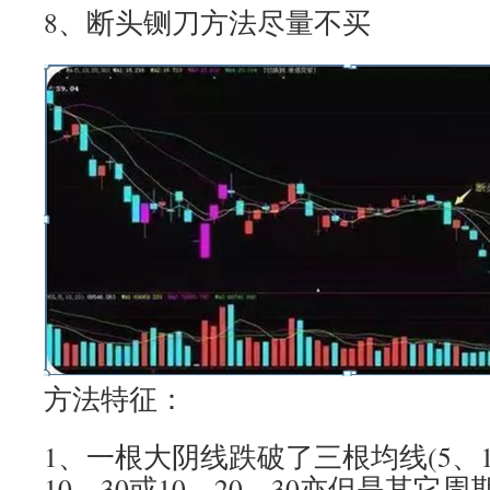
8、断头铡刀方法尽量不买
方法特征：
1、一根大阴线跌破了三根均线(5、1
10、30或10、20、30亦但是其它周期