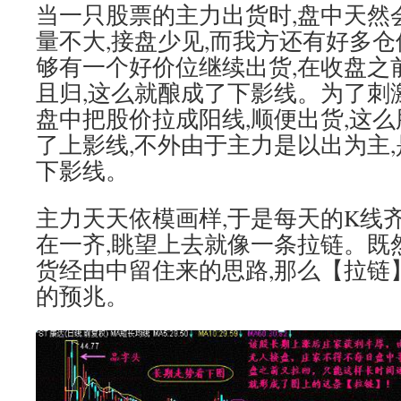
当一只股票的主力出货时,盘中天然
量不大,接盘少见,而我方还有好多仓
够有一个好价位继续出货,在收盘之
且归,这么就酿成了下影线。为了刺
盘中把股价拉成阳线,顺便出货,这
了上影线,不外由于主力是以出为主
下影线。
主力天天依模画样,于是每天的K线
在一齐,眺望上去就像一条拉链。既
货经由中留住来的思路,那么【拉链
的预兆。