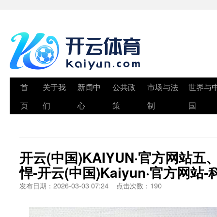
首
关于我
新闻中
公共政
市场与法
世界与
页
们
心
策
制
国
开云(中国)KAIYUN·官方网站
悍-开云(中国)Kaiyun·官方网
发布日期：2026-03-03 07:24 点击次数：190