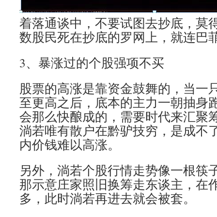
着落通谈中，不要试图去抄底，莫
数股民死在抄底的罗网上，就连巴
3、暴涨过的个股强项不买
股票的高涨是靠资金鼓舞的，当一只
至更高之后，底本的主力一朝抽身
会那么快酿成的，需要时代来汇聚
淌若唯有散户在黔驴技穷，是成不
内价钱难以高涨。
另外，淌若个股行情走势像一根筷
那示意庄家照旧换筹走东谈主，在
多，此时淌若再进去就会被套。