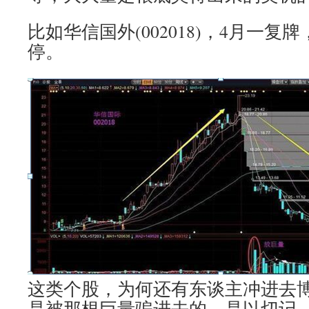
比如华信国外(002018)，4月一复
停。
这类个股，为何还有东谈主冲进去博
是被那根巨量骗进去的，是以切记