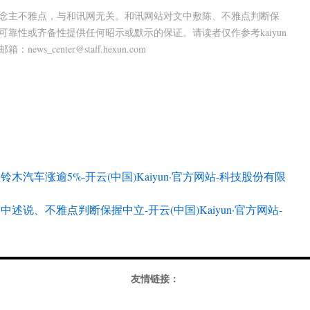
念主不雅点，与和讯网无关。和讯网站对文中敷陈、不雅点判断保
靠性或齐备性提供任何昭示或默示的保证。请读者仅作参考kaiyun
_center@staff.hexun.com
股铃木汽车涨逾5%-开云(中国)Kaiyun·官方网站-科技股份有限
文中述说、不雅点判断保握中立-开云(中国)Kaiyun·官方网站-
友情链接：