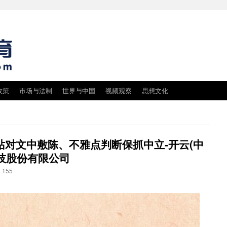
政策
市场与法制
世界与中国
视频观察
思想文化
网站对文中敷陈、不雅点判断保抓中立-开云(中
-科技股份有限公司
155