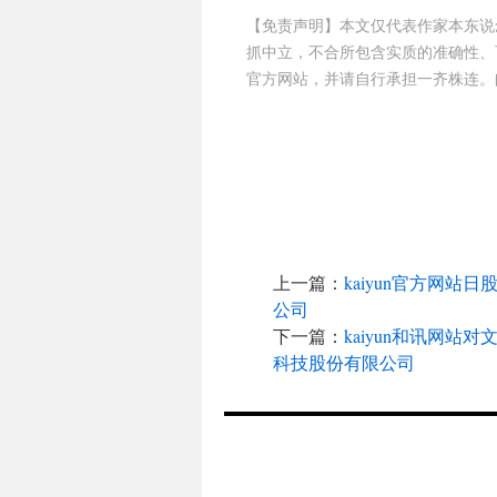
【免责声明】本文仅代表作家本东说
抓中立，不合所包含实质的准确性、可
官方网站，并请自行承担一齐株连。邮箱：news
上一篇：
kaiyun官方网站日
公司
下一篇：
kaiyun和讯网站对
科技股份有限公司