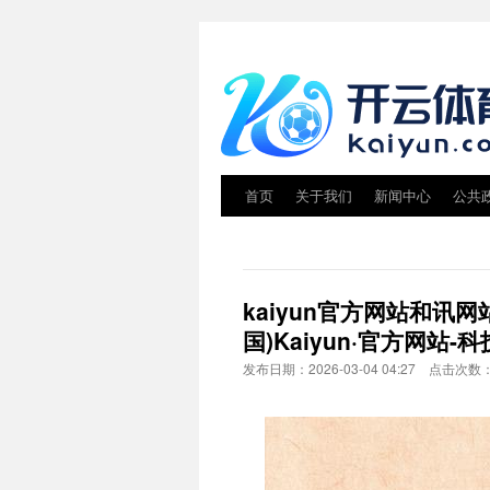
首页
关于我们
新闻中心
公共
kaiyun官方网站和讯
国)Kaiyun·官方网站
发布日期：2026-03-04 04:27 点击次数：