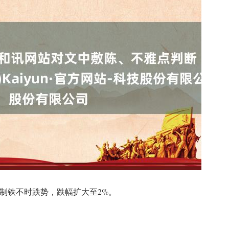
本制铁不时跌势，跌幅扩大至2%。