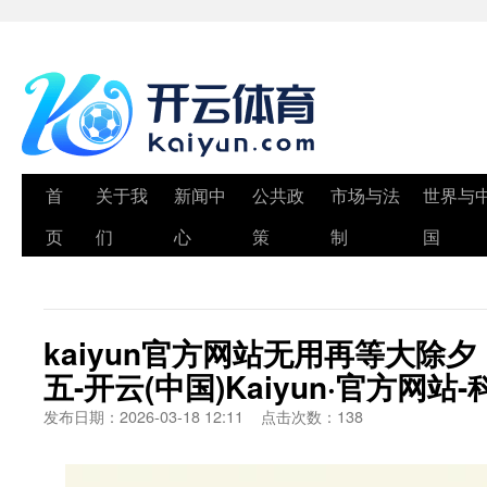
首
关于我
新闻中
公共政
市场与法
世界与
页
们
心
策
制
国
kaiyun官方网站无用再等大除
五-开云(中国)Kaiyun·官方网
发布日期：2026-03-18 12:11 点击次数：138