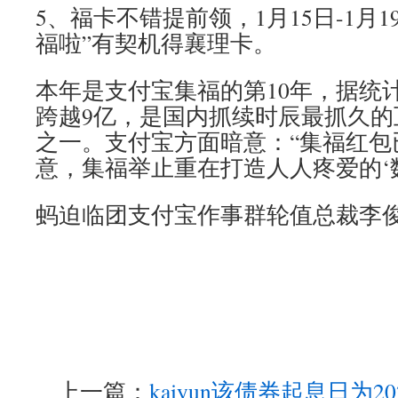
5、福卡不错提前领，1月15日-1月
福啦”有契机得襄理卡。
本年是支付宝集福的第10年，据统
跨越9亿，是国内抓续时辰最抓久的
之一。支付宝方面暗意：“集福红包
意，集福举止重在打造人人疼爱的‘数
蚂迫临团支付宝作事群轮值总裁李俊 k
上一篇：
kaiyun该债券起息日为20