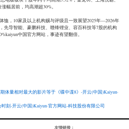
涨幅居前，均高潮超30%。
10家及以上机构赐与评级且一致展望2025年—2026年
只，先导智能、豪鹏科技、赣锋锂业、容百科技等7股的机构
0%kaiyun中国官方网站，事迹有望翻倍。
档期体量相对最大的影片等于《碟中谍8》-开云(中国)Kaiyun·
25展会时刻-开云(中国)Kaiyun·官方网站-科技股份有限公司
友情链接：