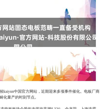
aiyun中国官方网站，近期迎来多项事件催化。电板厂商
范畴化量产的时刻节点。
电板板块个股年内平均高潮5.32%，金龙羽、上海洗霸、