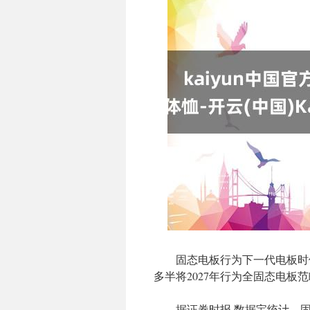
固态电板行为下一代电板时候k
多半将2027年行为全固态电板
据证券时报·数据宝统计，固态