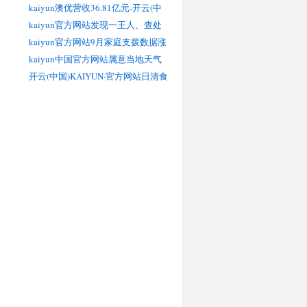
kaiyun澳优营收36.81亿元-开云(中
国)Kaiyun·官方网站-科技股份
kaiyun官方网站发现一王人、查处
一王人-开云(中国)Kaiyun·官方网站-
kaiyun官方网站9月家庭支拨数据涨
幅仅为1.8%-开云(中国)Kaiyun·
kaiyun中国官方网站属意当地天气
变化及当然灾害预告预警信息-开云
开云(中国)KAIYUN·官方网站日清食
(中国)Ka
物新增1件销耗者投诉公示-开云(中
国)K