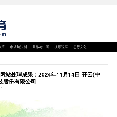
政策
市场与法制
世界与中国
视频观察
思想文化
方网站处理成果：2024年11月14日-开云(中
-科技股份有限公司
103