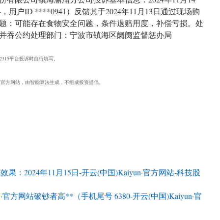
，用户ID ****0941）反馈其于2024年11月13日通过现场购
题：可能存在食物安全问题，条件退赔用度，补偿亏损。处
，杀青并吞公约处理部门：宁波市镇海区阛阓监督惩办局
315平台投诉时自行填写。
UN·官方网站，由智能算法生成，不组成投资提倡。
效果：2024年11月15日-开云(中国)Kaiyun·官方网站-科技股
·官方网站破钞者高**（手机尾号 6380-开云(中国)Kaiyun·官