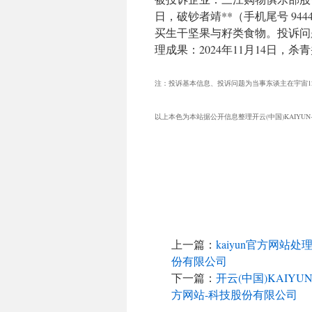
日，破钞者靖**（手机尾号 9444
买生干坚果与籽类食物。投诉问
理成果：2024年11月14日
注：投诉基本信息、投诉问题为当事东谈主在宇宙12
以上本色为本站据公开信息整理开云(中国)KAIY
上一篇：
kaiyun官方网站处理
份有限公司
下一篇：
开云(中国)KAIYUN
方网站-科技股份有限公司