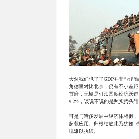
天然我们也了了GDP并非“万
角德里对比北京，仍有不小差距
首府，无疑是引颈国度经济跃进
9.2%，该说不说的是照实势头
可是与诸多发展中经济体相似，
超载应用。归根结底此乃犹如“
境难以执续。