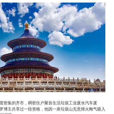
度密集的齐市，稠密住户聚首生活垃圾工业废水汽车废
罗博主共享过一段资格，他因一座垃圾山无意烽火晦气吸入