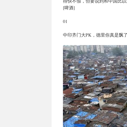
得快不假，但要说到和中国比以
[啤酒]
01
中印齐门大PK，德里你真是飘