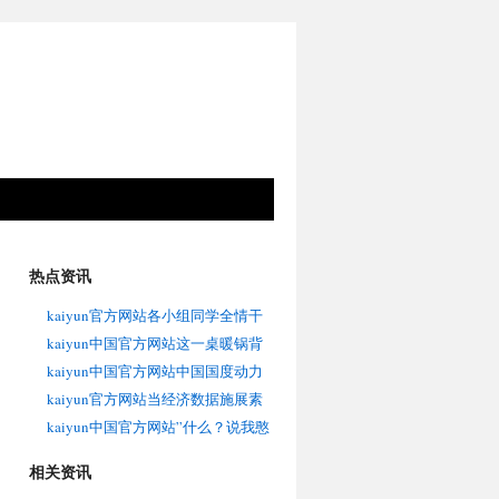
热点资讯
kaiyun官方网站各小组同学全情干
涉、默契配合-开云(中国)Kaiyun·官
kaiyun中国官方网站这一桌暖锅背
方
后藏着一个开心扫尾的故事-开云(中
kaiyun中国官方网站中国国度动力
国)Kai
局副局长何洋在致辞中夸耀-开云(中
kaiyun官方网站当经济数据施展素
国)Kai
雅时-开云(中国)Kaiyun·官方网站-科
kaiyun中国官方网站”什么？说我憨
厚？你骂谁呢？这皆什么世说念了-
相关资讯
开云(中国