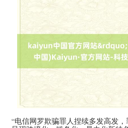
“电信网罗欺骗罪人捏续多发高发，