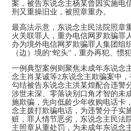
案，被告东说念主杨某曾因实施电
刑又重操旧业，被照章重办。
最高法示意，东说念主民法院照章
火关联罪人，重办电信网罗欺骗罪
办为境外电信网罗欺骗罪人集团组
（边）境的“蛇头”，重办再犯、惯
一例典型案例则聚焦未成年东说念
念主肖某诚等2东说念主欺骗案中，
勾结被告东说念主洪某煌配合违警
涉世未深、零落诀别口角才智的未
施欺骗，先向低龄少年收购电话卡
念主拨打欺骗电话，为违警分子实
赃，罪人情节恶劣，东说念主民法
主照章从重处罚，为未成年东说念