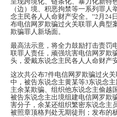
呈现跨境化、链条化、暴力化新特
（边）境、积恶拘禁等一系列罪人
念主民各人人命财产安全。”2月24
布电信网罗欺骗过火关联罪人典型
欺骗罪人新场面。
最高法示意，将全力鼓励打击责罚
联罪人责任，顽强坑害电信网罗欺
头，爱戴东说念主民各人人命财产
这次共公布7件电信网罗欺骗过火关
中，被告东说念主黄某等3东说念主
主余某欺骗、组织他东说念主偷越国
被告东说念主出境组建电信网罗欺
害分子，余某还组织繁密东说念主
被照章顶格判处无期徒刑；发布的杨