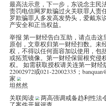
最高法示意，下一步，东说念主民
责罚电信网罗欺骗过火关联罪人责
罗欺骗罪人多发高发势头，爱戴东
产安全和正当权益。
举报 第一财经告白互助，请点击这
原创，文章权归第一财经扫数。未
权，不得以任何面容加以使用，包
或拓荒镜像。第一财经保留根究侵
权。 如需获取授权请关连第一财经版
22002972或021-22002335；banqua
家
坦然然
关联阅读
两高强调戒备趋利性法
了案件开展评查