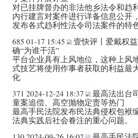
对已挂牌督办的非法他乡法令和趋
内行建言对案件进行详备信息公开
发布各式趋利性法令司法案件的特
685 01-17 15:45
壹快评丨爱戴权益
确“为谁干活”
平台企业具有上风地位，这种上风
式技艺将使用作事者获取的利益最
化
371 2024-12-24 18:37
最高法出台
童案追偿、高空抛物定责等热门
最高手民法院发布民法典侵权包袱
法典实践后社会眷注的重心问题。
130 2024-09-26 16:02
最高手民法