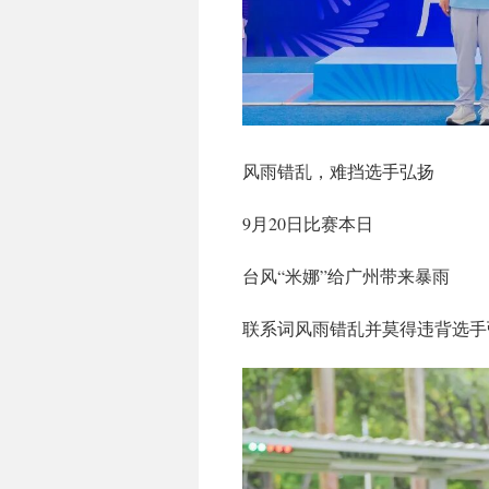
风雨错乱，难挡选手弘扬
9月20日比赛本日
台风“米娜”给广州带来暴雨
联系词风雨错乱并莫得违背选手