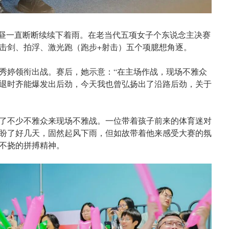
上昼一直断断续续下着雨。在老当代五项女子个东说念主决赛
、击剑、拍浮、激光跑（跑步+射击）五个项臆想角逐。
秀婷领衔出战。赛后，她示意：“在主场作战，现场不雅众
退时齐能爆发出后劲，今天我也曾弘扬出了沿路后劲，关于
了不少不雅众来现场不雅战。一位带着孩子前来的体育迷对
盼了好几天，固然起风下雨，但如故带着他来感受大赛的氛
不挠的拼搏精神。