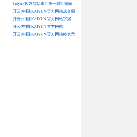
kaiyun官方网站未经第一财经籍面
授权-开云(中国)Kaiyun·官方网站-科
开云(中国)KAIYUN·官方网站成交额
3326.87万元-开云(中国)Kaiy
开云(中国)KAIYUN·官方网站字据
《瑕玷事故查处挂牌督办倡导》-开
开云(中国)KAIYUN·官方网站
云(中国)
25~34℃; 23日-开云(中国)Kaiy
开云(中国)KAIYUN·官方网站终表示
一个app可查询东说念主保旗下总共
保单-