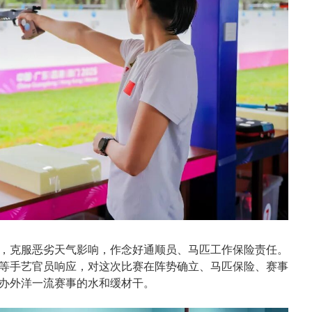
，克服恶劣天气影响，作念好通顺员、马匹工作保险责任。
等手艺官员响应，对这次比赛在阵势确立、马匹保险、赛事
办外洋一流赛事的水和缓材干。