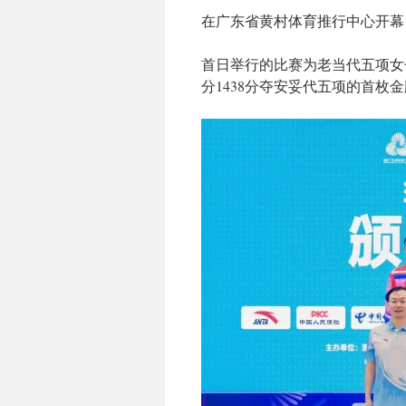
在广东省黄村体育推行中心开幕
首日举行的比赛为老当代五项女
分1438分夺安妥代五项的首枚