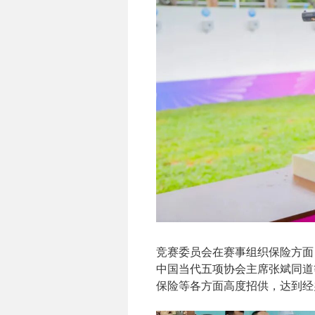
竞赛委员会在赛事组织保险方面
中国当代五项协会主席张斌同道
保险等各方面高度招供，达到经