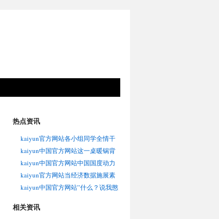
热点资讯
kaiyun官方网站各小组同学全情干
涉、默契配合-开云(中国)Kaiyun·官
kaiyun中国官方网站这一桌暖锅背
方
后藏着一个开心扫尾的故事-开云(中
kaiyun中国官方网站中国国度动力
国)Kai
局副局长何洋在致辞中夸耀-开云(中
kaiyun官方网站当经济数据施展素
国)Kai
雅时-开云(中国)Kaiyun·官方网站-科
kaiyun中国官方网站”什么？说我憨
厚？你骂谁呢？这皆什么世说念了-
相关资讯
开云(中国